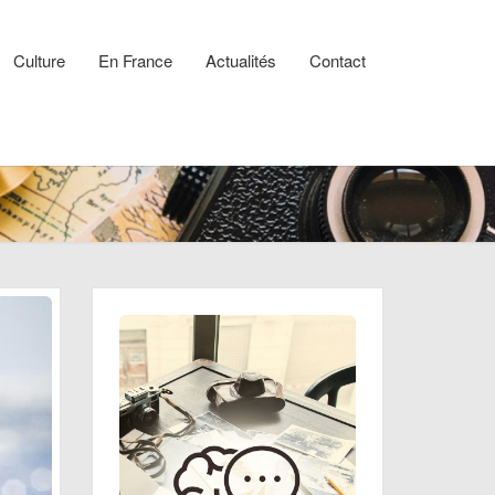
Culture
En France
Actualités
Contact
rs
re
er
ir