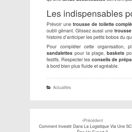
Les indispensables po
Prévoir une
trousse de toilette complè
oubli gênant. Glissez aussi une
trousse
histoire d’anticiper les petits bobos du qu
Pour compléter cette organisation, p
sandalettes
pour la plage,
baskets
pou
festifs. Respecter les
conseils de prépa
à bord bien plus fluide et agréable.
Actualités
Navigation
d'article
Précédent
Comment Investir Dans La Logistique Via Une SC
Être Un Expert ?