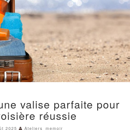
LES
une valise parfaite pour
SECRETS
D’UNE
oisière réussie
VALISE
PARFAITE
POUR
ût 2025
Ateliers_memoir
UNE