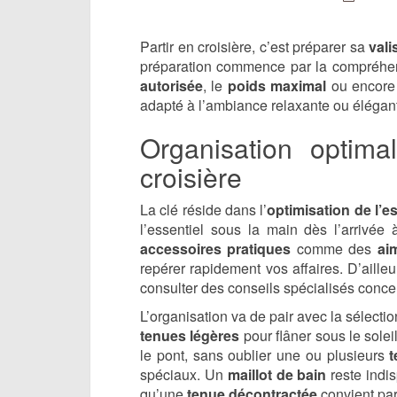
Partir en croisière, c’est préparer sa
vali
préparation commence par la compréh
autorisée
, le
poids maximal
ou encore
adapté à l’ambiance relaxante ou élégan
Organisation optim
croisière
La clé réside dans l’
optimisation de l’e
l’essentiel sous la main dès l’arrivé
accessoires pratiques
comme des
ai
repérer rapidement vos affaires. D’ailleur
consulter des conseils spécialisés conce
L’organisation va de pair avec la sélecti
tenues légères
pour flâner sous le solei
le pont, sans oublier une ou plusieurs
t
spéciaux. Un
maillot de bain
reste indi
qu’une
tenue décontractée
convient pa