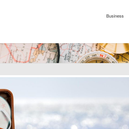
Business
Atelie
Memoi
:
Prépar
l'aven