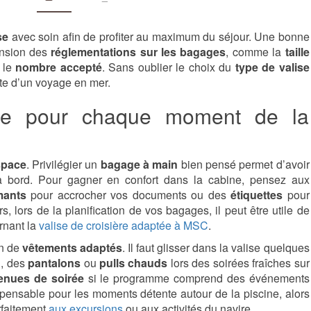
CROISIÈRE
RÉUSSIE
se
avec soin afin de profiter au maximum du séjour. Une bonne
ension des
réglementations sur les bagages
, comme la
taille
 le
nombre accepté
. Sans oublier le choix du
type de valise
te d’un voyage en mer.
ale pour chaque moment de la
space
. Privilégier un
bagage à main
bien pensé permet d’avoir
e à bord. Pour gagner en confort dans la cabine, pensez aux
mants
pour accrocher vos documents ou des
étiquettes
pour
s, lors de la planification de vos bagages, il peut être utile de
rnant la
valise de croisière adaptée à MSC
.
on de
vêtements adaptés
. Il faut glisser dans la valise quelques
l, des
pantalons
ou
pulls chauds
lors des soirées fraîches sur
enues de soirée
si le programme comprend des événements
spensable pour les moments détente autour de la piscine, alors
rfaitement
aux excursions
ou aux activités du navire.