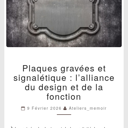
PLAQUES
Plaques gravées et
GRAVÉES
ET
signalétique : l’alliance
SIGNALÉTIQUE
:
du design et de la
L’ALLIANCE
fonction
DU
DESIGN
ET
9 Février 2026
Ateliers_memoir
DE
LA
FONCTION