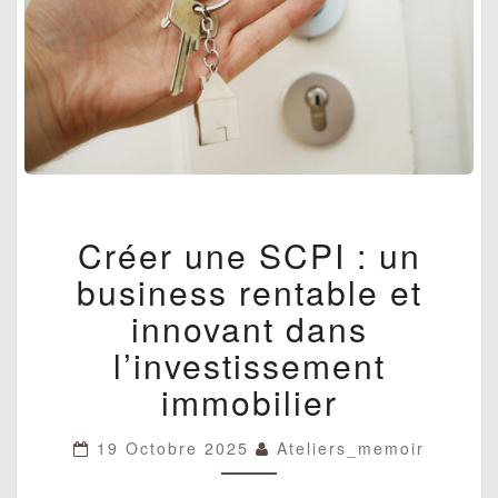
CRÉER
Créer une SCPI : un
UNE
SCPI
business rentable et
:
UN
innovant dans
BUSINESS
l’investissement
RENTABLE
ET
immobilier
INNOVANT
DANS
L’INVESTISSEMENT
19 Octobre 2025
Ateliers_memoir
IMMOBILIER