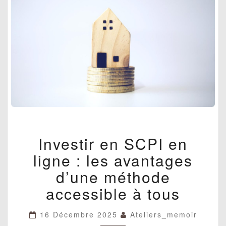
INVESTIR
Investir en SCPI en
EN
SCPI
ligne : les avantages
EN
LIGNE
d’une méthode
:
accessible à tous
LES
AVANTAGES
D’UNE
16 Décembre 2025
Ateliers_memoir
MÉTHODE