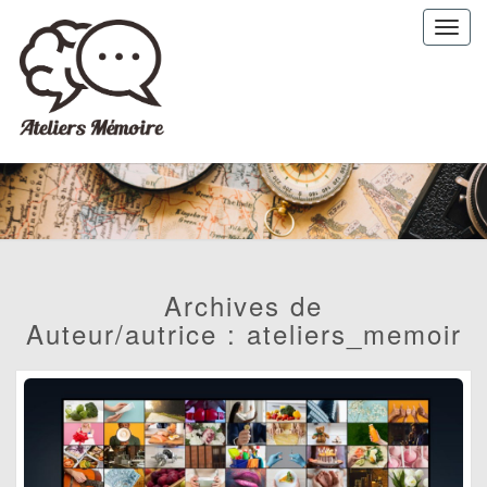
Toggl
navig
Ateliers
Memoire
:
Préparer
l'avenir
Archives de
Auteur/autrice :
ateliers_memoir