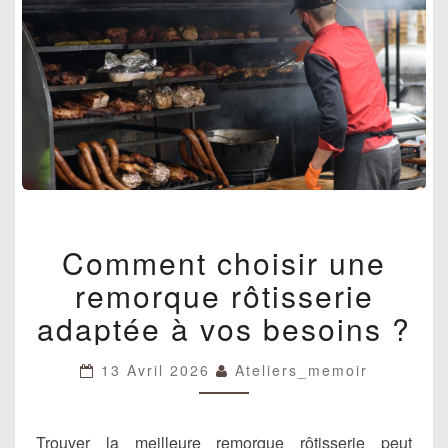
COMMENT
Comment choisir une
CHOISIR
UNE
remorque rôtisserie
REMORQUE
RÔTISSERIE
adaptée à vos besoins ?
ADAPTÉE
À
13 Avril 2026
Ateliers_memoir
VOS
BESOINS
?
Trouver la meilleure remorque rôtisserie peut