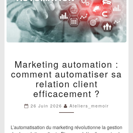
MARKETING
Marketing automation :
AUTOMATION
:
comment automatiser sa
COMMENT
AUTOMATISER
relation client
SA
efficacement ?
RELATION
CLIENT
EFFICACEMENT
26 Juin 2026
Ateliers_memoir
?
L’automatisation du marketing révolutionne la gestion