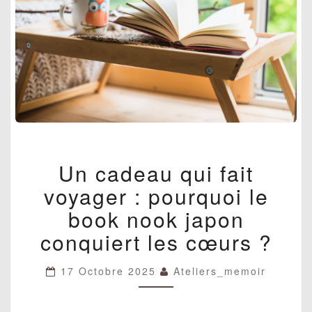
UN
Un cadeau qui fait
CADEAU
QUI
voyager : pourquoi le
FAIT
VOYAGER
book nook japon
:
conquiert les cœurs ?
POURQUOI
LE
BOOK
17 Octobre 2025
Ateliers_memoir
NOOK
JAPON
CONQUIERT