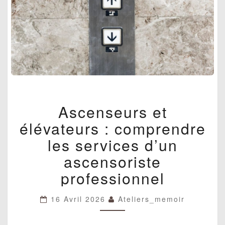
ASCENSEURS
Ascenseurs et
ET
ÉLÉVATEURS
élévateurs : comprendre
:
COMPRENDRE
les services d’un
LES
ascensoriste
SERVICES
D’UN
professionnel
ASCENSORISTE
PROFESSIONNEL
16 Avril 2026
Ateliers_memoir