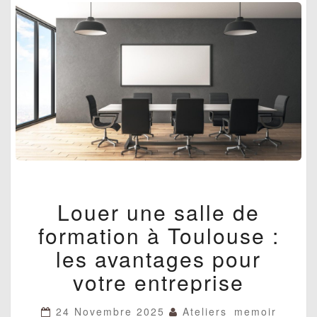
LOUER
Louer une salle de
UNE
SALLE
formation à Toulouse :
DE
FORMATION
les avantages pour
À
votre entreprise
TOULOUSE
:
LES
24 Novembre 2025
Ateliers_memoir