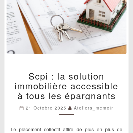
SCPI
Scpi : la solution
:
LA
immobilière accessible
SOLUTION
IMMOBILIÈRE
à tous les épargnants
ACCESSIBLE
À
21 Octobre 2025
Ateliers_memoir
TOUS
LES
ÉPARGNANTS
Le placement collectif attire de plus en plus de