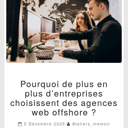
POURQUOI
Pourquoi de plus en
DE
PLUS
plus d’entreprises
EN
PLUS
choisissent des agences
D’ENTREPRISES
web offshore ?
CHOISISSENT
DES
AGENCES
5 Décembre 2025
Ateliers_memoir
WEB