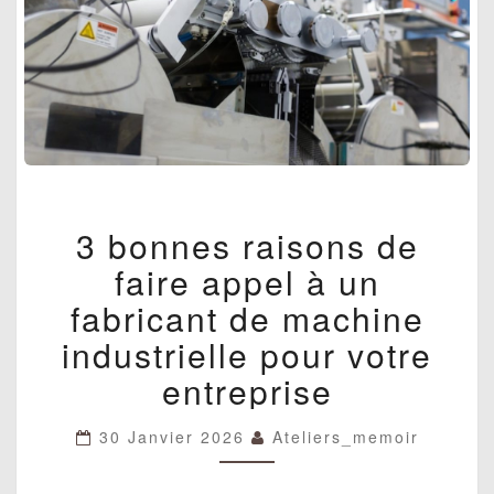
3
3 bonnes raisons de
BONNES
RAISONS
faire appel à un
DE
FAIRE
fabricant de machine
APPEL
industrielle pour votre
À
UN
entreprise
FABRICANT
DE
MACHINE
30 Janvier 2026
Ateliers_memoir
INDUSTRIELLE
POUR