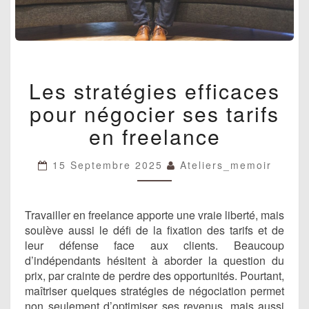
LES
Les stratégies efficaces
STRATÉGIES
EFFICACES
pour négocier ses tarifs
POUR
NÉGOCIER
en freelance
SES
TARIFS
15 Septembre 2025
Ateliers_memoir
EN
FREELANCE
Travailler en freelance apporte une vraie liberté, mais
soulève aussi le défi de la fixation des tarifs et de
leur défense face aux clients. Beaucoup
d’indépendants hésitent à aborder la question du
prix, par crainte de perdre des opportunités. Pourtant,
maîtriser quelques stratégies de négociation permet
non seulement d’optimiser ses revenus, mais aussi