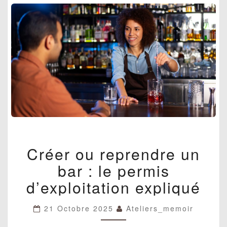
CRÉER
Créer ou reprendre un
OU
REPRENDRE
bar : le permis
UN
BAR
d’exploitation expliqué
:
LE
21 Octobre 2025
Ateliers_memoir
PERMIS
D’EXPLOITATION