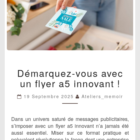
DÉMARQUEZ-
Démarquez-vous avec
VOUS
AVEC
un flyer a5 innovant !
UN
FLYER
A5
19 Septembre 2025
Ateliers_memoir
INNOVANT
!
Dans un univers saturé de messages publicitaires,
s’imposer avec un flyer a5 innovant n’a jamais été
aussi essentiel. Miser sur ce format pratique et
polyvalent révolutionne la façon dont une entreprise