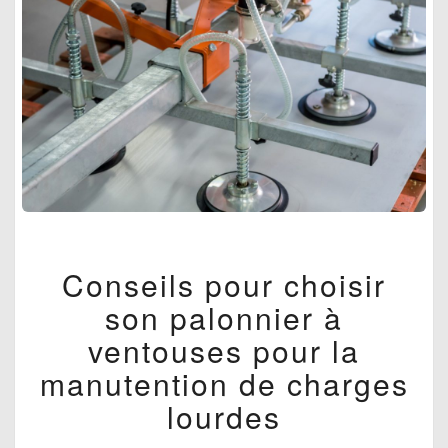
CONSEILS
Conseils pour choisir
POUR
CHOISIR
son palonnier à
SON
PALONNIER
ventouses pour la
À
manutention de charges
VENTOUSES
POUR
lourdes
LA
MANUTENTION