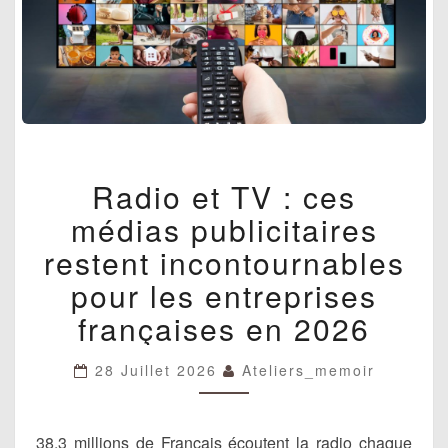
RADIO
Radio et TV : ces
ET
TV
médias publicitaires
:
CES
restent incontournables
MÉDIAS
pour les entreprises
PUBLICITAIRES
RESTENT
françaises en 2026
INCONTOURNABLES
POUR
LES
28 Juillet 2026
Ateliers_memoir
ENTREPRISES
FRANÇAISES
EN
38,3 millions de Français écoutent la radio chaque