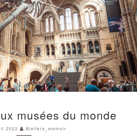
LES
aux musées du monde
PLUS
BEAUX
MUSÉES
ril 2022
Ateliers_memoir
DU
MONDE