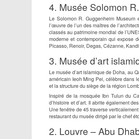
4. Musée Solomon R
Le Solomon R. Guggenheim Museum est 
l’œuvre de l’un des maîtres de l’architec
classés au patrimoine mondial de l’U
moderne et contemporain qui expose de
Picasso, Renoir, Degas, Cézanne, Kandin
3. Musée d’art islam
Le musée d’art islamique de Doha, au Qata
américain Ieoh Ming Pei, célèbre dans l
et la structure du siège de la région Lom
Inspiré de la mosquée Ibn Tulun du Ca
d’histoire et d’art. Il abrite également d
Une fenêtre de 45 traverse verticalement l
restaurant du musée dirigé par le chef ét
2. Louvre – Abu Dhab