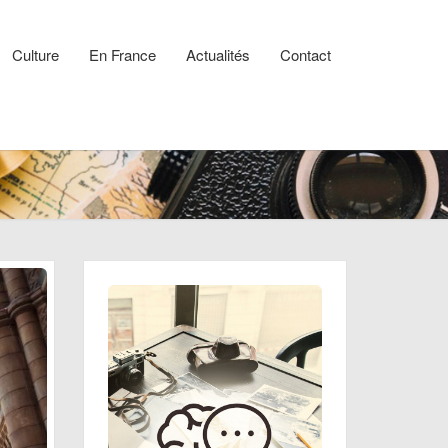
Culture
En France
Actualités
Contact
rs
re
er
ir