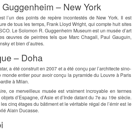
. Guggenheim – New York
l’un des points de repère incontestés de New York. Il est
ture de tous les temps, Frank Lloyd Wright, qui compte huit sites
NESCO. Le Solomon R. Guggenheim Museum est un musée d’art
s œuvres de peintres tels que Marc Chagall, Paul Gauguin,
sky et bien d’autres.
ique – Doha
r, a été construit en 2007 et a été conçu par l’architecte sino-
e monde entier pour avoir conçu la pyramide du Louvre à Paris
bardie à Milan.
ire, ce merveilleux musée est vraiment incroyable en termes
es objets d’Espagne, d’Asie et d’Inde datant du 7e au 19e siècle.
es cinq étages du bâtiment et le véritable régal de l’émir est le
oilé Alain Ducasse.
i