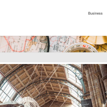
Business
Atelie
Memoi
:
Prépar
l'aven