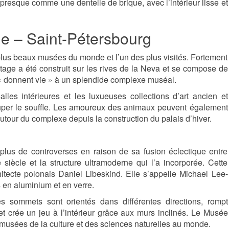
, presque comme une dentelle de brique, avec l’intérieur lisse et
ge – Saint-Pétersbourg
plus beaux musées du monde et l’un des plus visités. Fortement
tage a été construit sur les rives de la Neva et se compose de
, « donnent vie » à un splendide complexe muséal.
les intérieures et les luxueuses collections d’art ancien et
uper le souffle. Les amoureux des animaux peuvent également
utour du complexe depuis la construction du palais d’hiver.
plus de controverses en raison de sa fusion éclectique entre
 siècle et la structure ultramoderne qui l’a incorporée. Cette
hitecte polonais Daniel Libeskind. Elle s’appelle Michael Lee-
 en aluminium et en verre.
s sommets sont orientés dans différentes directions, rompt
 et crée un jeu à l’intérieur grâce aux murs inclinés. Le Musée
x musées de la culture et des sciences naturelles au monde.